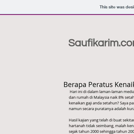
This site was des
Saufikarim.c
Berapa Peratus Kenai
 Hari ini di dalam laman-laman media sosial, ramai antara kita mengenengahkan tentang harga hartanah 
dan rumah di Malaysia naik 8% setah
kenaikan gaji anda setahun? Saya pa
namun secara puratanya adalah kura
Hasil kajian yang telah di buat seki
hartanah tidak seimbang, malah kena
sejak tahun 2000 sehingga tahun 2009