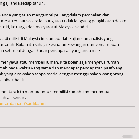
aji anda setiap tahun. 
ada anda yang telah mengambil peluang dalam pembelian dan 
mesti terlibat secara lansung atau tidak langsung penglibatan dalam 
l diri, keluarga dan masyarakat Malaysia sendiri. 
di miliki di Malaysia ini dan buatlah kajian dan analisis yang 
rtanah. Bukan itu sahaja, kesihatan kewangan dan kemampuan 
ah setimpal dengan kadar pendapatan yang anda miliki. 
 menyewa atau membeli rumah. Kita boleh saja menyewa rumah 
rumah pada waktu yang sama dan mendapat pendapatan pasif yang 
umah yang disewakan tanpa modal dengan menggunakan wang orang 
a pihak bank. 
sementara kita mampu untuk memiliki rumah dan menambah 
ah air sendiri.
antambahan
#saufikarim