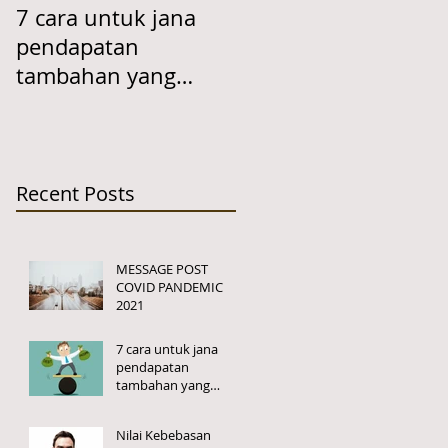
7 cara untuk jana
Berapa Peratus
pendapatan
Kenaikan Gaji Anda
tambahan yang
Setahun?
berkat dan
inshaAllah halal!
Recent Posts
MESSAGE POST
COVID PANDEMIC
2021
7 cara untuk jana
pendapatan
tambahan yang
berkat dan inshaAllah
halal!
Nilai Kebebasan